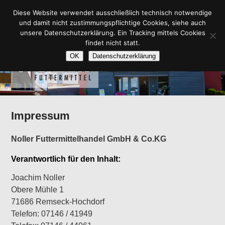
Zum
Hauptmenü
PRODUKTE
ZERTIFIKATE
MÜHLENLADEN
Diese Website verwendet ausschließlich technisch notwendige
ZUM
primären
und damit nicht zustimmungspflichtige Cookies, siehe auch
Inhalt
ÜBER UNS
STELLENANGEBOTE
KONTAKT
unsere Datenschutzerklärung. Ein Tracking mittels Cookies
PRIMÄREN
springen
findet nicht statt.
Noller Futtermittel
OK
Datenschutzerklärung
INHALT
SPRINGEN
Impressum
Noller Futtermittelhandel G
mbH & Co.KG
Verantwortlich für den Inhalt:
Joachim Noller
Obere Mühle 1
71686 Remseck-Hochdorf
Telefon: 07146 / 41949