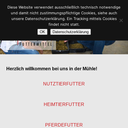
Zum
Hauptmenü
PRODUKTE
ZERTIFIKATE
MÜHLENLADEN
Diese Website verwendet ausschließlich technisch notwendige
ZUM
primären
und damit nicht zustimmungspflichtige Cookies, siehe auch
Inhalt
ÜBER UNS
STELLENANGEBOTE
KONTAKT
unsere Datenschutzerklärung. Ein Tracking mittels Cookies
PRIMÄREN
springen
findet nicht statt.
Noller Futtermittel
OK
Datenschutzerklärung
INHALT
SPRINGEN
Herzlich willkommen bei uns in der Mühle!
NUTZTIERFUTTER
HEIMTIERFUTTER
PFERDEFUTTER